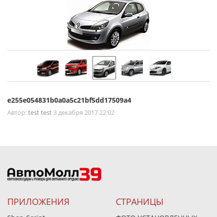
e255e054831b0a0a5c21bf5dd17509a4
Автор:
test test
3 декабря 2017 22:02
ПРИЛОЖЕНИЯ
СТРАНИЦЫ