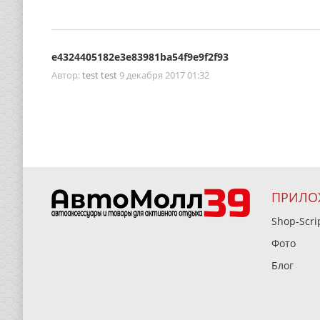
e4324405182e3e83981ba54f9e9f2f93
Автор:
test test
9 декабря 2017 01:32
ПРИЛО
Shop-Scri
Фото
Блог