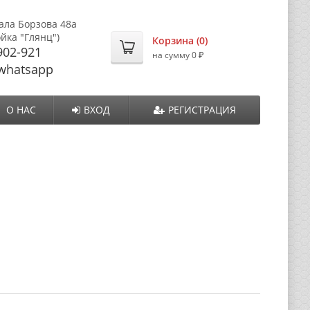
ала Борзова 48а
ойка "Глянц")
Корзина (
0
)
902-921
₽
на сумму
0
whatsapp
О НАС
ВХОД
РЕГИСТРАЦИЯ