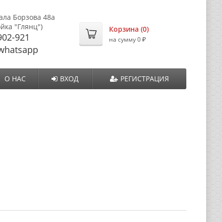
ала Борзова 48а
ойка "Глянц")
Корзина (
0
)
902-921
₽
на сумму
0
whatsapp
О НАС
ВХОД
РЕГИСТРАЦИЯ