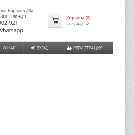
ала Борзова 48а
ойка "Глянц")
Корзина (
0
)
902-921
₽
на сумму
0
whatsapp
О НАС
ВХОД
РЕГИСТРАЦИЯ