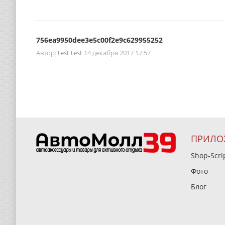
756ea9950dee3e5c00f2e9c629955252
Автор:
test test
14 декабря 2017 17:57
ПРИЛО
Shop-Scri
Фото
Блог