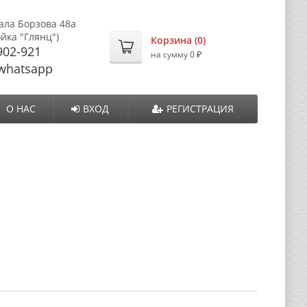
ала Борзова 48а
ойка "Глянц")
Корзина (
0
)
902-921
₽
на сумму
0
whatsapp
О НАС
ВХОД
РЕГИСТРАЦИЯ