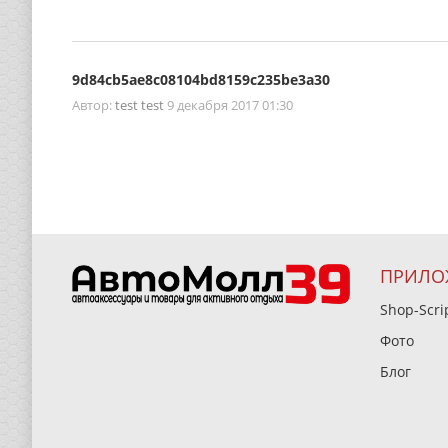
9d84cb5ae8c08104bd8159c235be3a30
Автор:
test test
9 декабря 2017 01:30
ПРИЛО
Shop-Scri
Фото
Блог