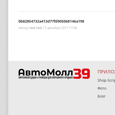
0b82854732a413d77fd905068146a198
Автор:
test test
17 декабря 2017 17:06
ПРИЛО
Shop-Scri
Фото
Блог