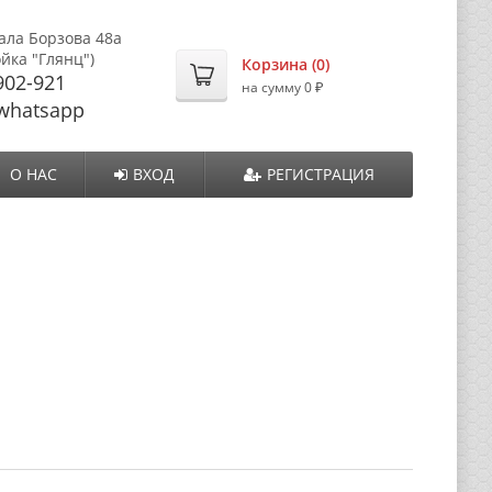
ала Борзова 48а
ойка "Глянц")
Корзина (
0
)
902-921
₽
на сумму
0
whatsapp
О НАС
ВХОД
РЕГИСТРАЦИЯ