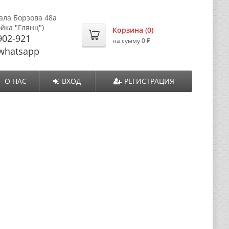
ала Борзова 48а
ойка "Глянц")
Корзина (
0
)
902-921
₽
на сумму
0
whatsapp
О НАС
ВХОД
РЕГИСТРАЦИЯ