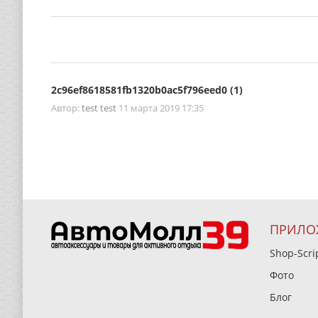
2c96ef8618581fb1320b0ac5f796eed0 (1)
Автор:
test test
11 марта 2019 17:35
ПРИЛО
Shop-Scri
Фото
Блог