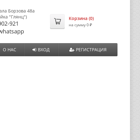
ала Борзова 48а
ойка "Глянц")
Корзина (
0
)
902-921
₽
на сумму
0
whatsapp
О НАС
ВХОД
РЕГИСТРАЦИЯ