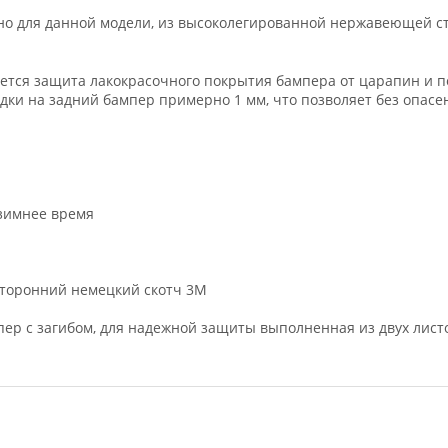
но для данной модели, из высоколегированной нержавеющей ст
ется защита лакокрасочного покрытия бампера от царапин и 
адки на задний бампер примерно 1 мм, что позволяет без опасен
 зимнее время
хсторонний немецкий скотч 3М
мпер с загибом, для надежной защиты выполненная из двух лис