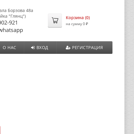
ала Борзова 48а
ойка "Глянц")
Корзина (
0
)
902-921
₽
на сумму
0
whatsapp
О НАС
ВХОД
РЕГИСТРАЦИЯ