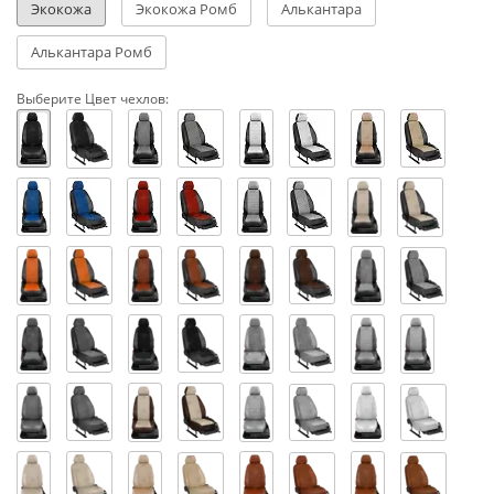
Экокожа
Экокожа Ромб
Алькантара
Алькантара Ромб
Выберите Цвет чехлов: