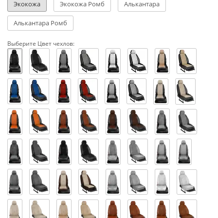
Экокожа
Экокожа Ромб
Алькантара
Алькантара Ромб
Выберите Цвет чехлов: