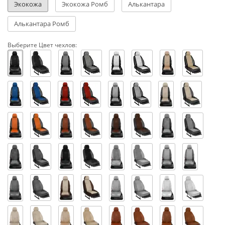
Экокожа
Экокожа Ромб
Алькантара
Алькантара Ромб
Выберите Цвет чехлов: