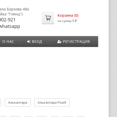
ала Борзова 48а
ойка "Глянц")
Корзина (
0
)
902-921
₽
на сумму
0
whatsapp
О НАС
ВХОД
РЕГИСТРАЦИЯ
Алькантара
Алькантара Ромб