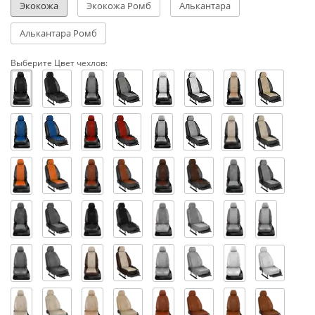
Экокожа
Экокожа Ромб
Алькантара
Алькантара Ромб
Выберите Цвет чехлов: