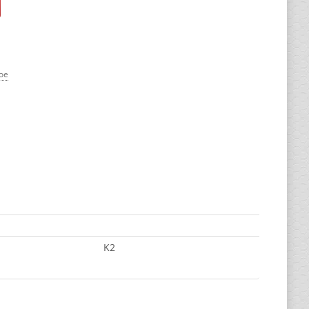
ое
K2