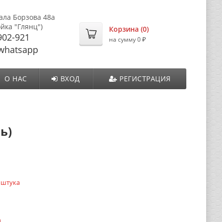
ала Борзова 48а
ойка "Глянц")
Корзина (
0
)
902-921
₽
на сумму
0
whatsapp
О НАС
ВХОД
РЕГИСТРАЦИЯ
ь)
 штука