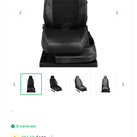
‹
›
‹
›
-
В наличии