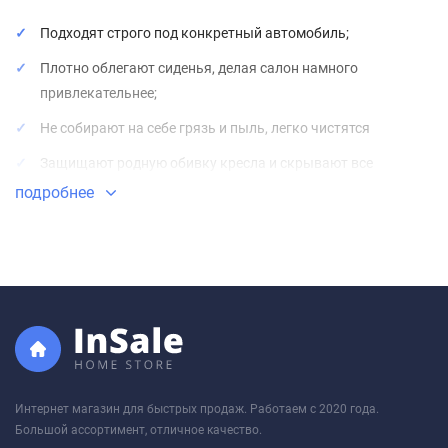
Подходят строго под конкретный автомобиль;
Плотно облегают сиденья, делая салон намного
привлекательнее;
Не собирают на себе грязь и пыль, легко чистятся
Защищают родную обивку кресла и скрывают все
дефекты кресел, если они изношены;
подробнее
Срок службы около 5-6 лет;
Чехлы изготовлены из матовой экокожи «Аригон» с
полиуретановым покрытием на хлопковой основе.
Прочный, легкий, экологически чистый материал, не
вызывающий аллергической реакции.
Тыльные и боковые части чехлов сделаны из гладкой
экокожи, а центральная часть из перфорированной
Интернет магазин для быстрых продаж. Работаем с 2020 года.
экокожи, алькантары или велюра.
Большой ассортимент, отличное качество.