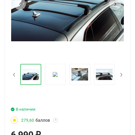
‹
›
‹
›
В наличии
279,60
баллов
?
6 990
₽