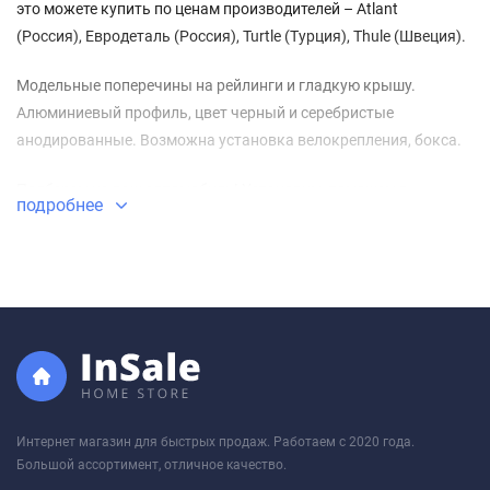
это можете купить по ценам производителей – Atlant
(Россия), Евродеталь (Россия), Turtle (Турция), Thule (Швеция).
Модельные поперечины на рейлинги и гладкую крышу.
Алюминиевый профиль, цвет черный и серебристые
анодированные. Возможна установка велокрепления, бокса.
Подберем на ваш автомобиль! Установим, поможем в
подробнее
установке, объясним правила и условия эксплуатации.
Интернет магазин для быстрых продаж. Работаем с 2020 года.
Большой ассортимент, отличное качество.