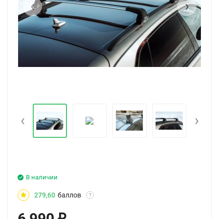
‹
›
‹
›
В наличии
279,60
баллов
?
6 990
₽