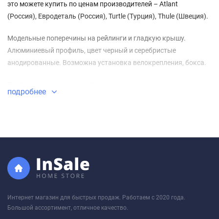
это можете купить по ценам производителей – Atlant
(Россия), Евродеталь (Россия), Turtle (Турция), Thule (Швеция).
Модельные поперечины на рейлинги и гладкую крышу.
Алюминиевый профиль, цвет черный и серебристые
анодированные. Возможна установка велокрепления, бокса.
Подберем на ваш автомобиль! Установим, поможем в
подробнее
установке, объясним правила и условия эксплуатации.
Интернет магазин для быстрых продаж. Работаем с 2020 года.
Большой ассортимент, отличное качество.